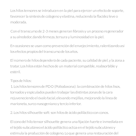
Los hilos tensores se introducen en la piel para ejercer un efecto de soporte,
favorecer la síntesis de colágeno y elastina, reduciendo la flacidez leve o
moderada.
Con el transcurso de 2-3 meses generan fibrosis y un proceso regenerador
a su alrededor, dando firmeza, tersura y luminosidad en la piel.
En ocasiones se usan como prevención del envejecimiento, ralentizando así
los efectos propios del transcurso de los años.
El número de hilos dependerá de cada paciente, su calidad de piel, y la zona a
tratar. Los hilos están hechos de un material compatible, reabsorbible y
estéril.
Tipos de hilos:
1. Los hilos tensores de PDO (Poliodaxona): la combinación de hilos lisos,
tornados y espiculados pueden trabajar las distintas zonas de la cara
rejuveneciendo el óvalo facial, elevando mejillas, mejorando la línea de
marioneta, surco nasogeniano y tercio inferior.
2. Los hilos silhouette soft: son hilos de ácido poliláctico con conos.
El cono del hilo tensor silhouette genera una fijación fuerte e inmediata en
el tejido subcutáneo el ácido poliláctico actúa en el tejido subcutáneo y
estimula la producción de colágeno. Lo que genera una restauración del