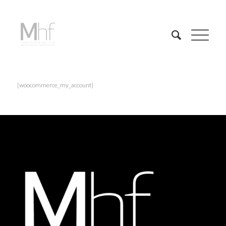
[woocommerce_my_account]