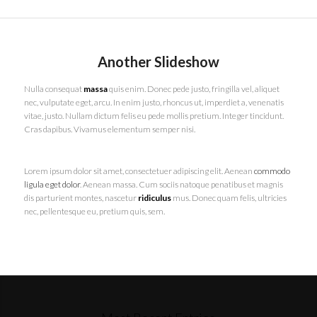
Another Slideshow
Nulla consequat
massa
quis enim. Donec pede justo, fringilla vel, aliquet
nec, vulputate eget, arcu. In enim justo, rhoncus ut, imperdiet a, venenatis
vitae, justo. Nullam dictum felis eu pede mollis pretium. Integer tincidunt.
Cras dapibus. Vivamus elementum semper nisi.
Lorem ipsum dolor sit amet, consectetuer adipiscing elit. Aenean
commodo
ligula eget dolor
. Aenean massa. Cum sociis natoque penatibus et magnis
dis parturient montes, nascetur
ridiculus
mus. Donec quam felis, ultricies
nec, pellentesque eu, pretium quis, sem.