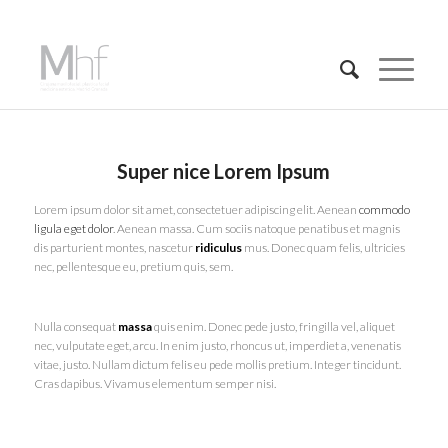
Super nice Lorem Ipsum
Lorem ipsum dolor sit amet, consectetuer adipiscing elit. Aenean
commodo
ligula eget dolor
. Aenean massa. Cum sociis natoque penatibus et magnis
dis parturient montes, nascetur
ridiculus
mus. Donec quam felis, ultricies
nec, pellentesque eu, pretium quis, sem.
Nulla consequat
massa
quis enim. Donec pede justo, fringilla vel, aliquet
nec, vulputate eget, arcu. In enim justo, rhoncus ut, imperdiet a, venenatis
vitae, justo. Nullam dictum felis eu pede mollis pretium. Integer tincidunt.
Cras dapibus. Vivamus elementum semper nisi.